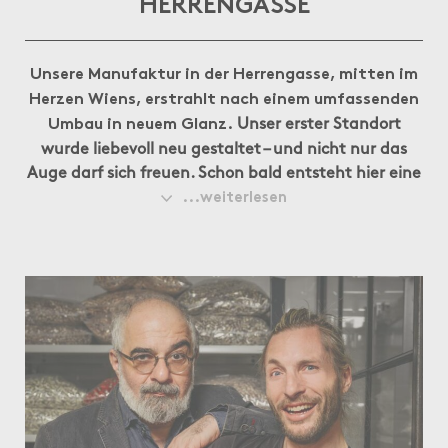
HERRENGASSE
Unsere Manufaktur in der Herrengasse, mitten im
Herzen Wiens, erstrahlt nach einem umfassenden
Unser erster Standort
Umbau in neuem Glanz.
wurde liebevoll neu gestaltet – und nicht nur das
Auge darf sich freuen. Schon bald entsteht hier eine
ganz neue Produktlinie, frisch vor Ort produziert.
...weiterlesen
Wer jetzt durch die Herrengasse flaniert, kann
schon einen zarten Duft von weichem Karamell
wahrnehmen – ein Vorgeschmack auf das, was
kommt.