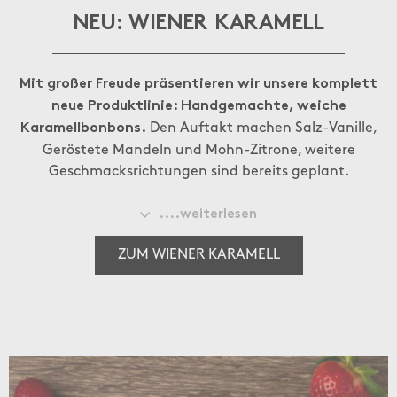
NEU: WIENER KARAMELL
Mit großer Freude präsentieren wir unsere komplett
neue Produktlinie: Handgemachte, weiche
Den Auftakt machen Salz-Vanille,
Karamellbonbons.
Geröstete Mandeln und Mohn-Zitrone, weitere
Geschmacksrichtungen sind bereits geplant.
Gefertigt werden unsere Karamell in unserer neuen
....weiterlesen
Manufaktur im Herzen Wiens, in der Herrengasse. Hier
ZUM WIENER KARAMELL
verbinden wir traditionelle Handwerkskunst mit besten
Zutaten: Premium-Sahne aus Salzburg, Heumilchbutter
aus biologischer Herstellung, Salzburger Natursalz, edle
Bourbonvanille sowie geröstete Mandeln aus Sizilien und
Graumohn aus dem Waldviertel.
Ein ganz besonderes Highlight ist unsere über 70 Jahre