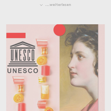
...weiterlesen
Mit €2 Spende pro verkauftem Glas konnten wir
2023 die stolze Summe von €2500,- sammeln und an
die Aktion „Köche kochen für Kinder“ spenden.
Danke an alle, die uns dabei unterstützt und fleissig
für diesen guten Zweck eingekauft haben.