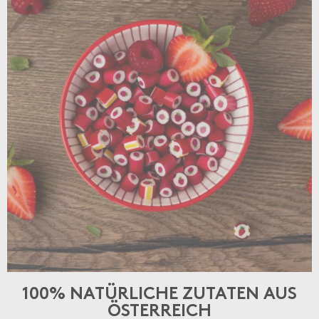
alte Verpackungsmaschine, unsere Rose Forgrove 22B,
die direkt vor Ort im Einsatz ist. Besucherinnen und
Besucher können täglich live miterleben, wie unsere
Karamell entstehen und mit viel Sorgfalt verpackt
werden.
100% NATÜRLICHE ZUTATEN AUS
ÖSTERREICH