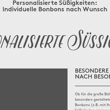
Personalisierte Süßigkeiten:
Individuelle Bonbons nach Wunsch
alisierte Süssi
BESONDERE
NACH BESO
Ob für die große Bü
besonders gestaltete
Bonbons (z.B. mit I