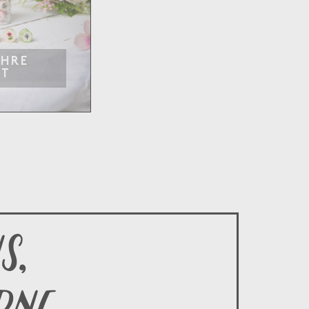
IHRE
IT
s,
rne