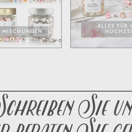
ALLES FÜR 
E MISCHUNGEN
HOCHZE
chreiben Sie un
r beraten Sie ge