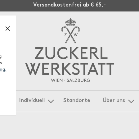
Versandkostenfrei ab € 65,-
g
s
ng.
gen
Individuell
Standorte
Über uns