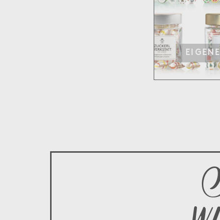
EIGEN
S
wi